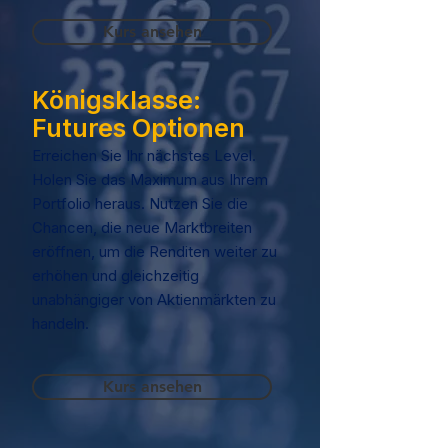
Kurs ansehen
Königsklasse:
Futures Optionen
Erreichen Sie Ihr nächstes Level.
Holen Sie das Maximum aus Ihrem
Portfolio heraus. Nutzen Sie die
Chancen, die neue Marktbreiten
eröffnen, um die Renditen weiter zu
erhöhen und gleichzeitig
unabhängiger von Aktienmärkten zu
handeln.
Kurs ansehen