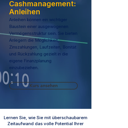
Cashmanagement:
Anleihen
Anleihen können ein wichtiger
Baustein einer ausgewogenen
Vermögensstruktur sein. Sie bieten
Anlegern die Möglichkeit,
Zinszahlungen, Laufzeiten, Bonität
und Rückzahlung gezielt in die
eigene Finanzplanung
einzubeziehen.
Kurs ansehen
Lernen Sie, wie Sie mit überschaubarem
Zeitaufwand das volle Potential Ihrer