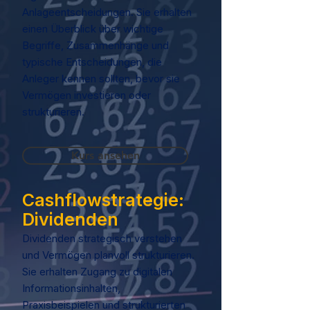
Anlageentscheidungen. Sie erhalten
einen Überblick über wichtige
Begriffe, Zusammenhänge und
typische Entscheidungen, die
Anleger kennen sollten, bevor sie
Vermögen investieren oder
strukturieren.
Kurs ansehen
Cashflowstrategie:
Dividenden
Dividenden strategisch verstehen
und Vermögen planvoll strukturieren.
Sie erhalten Zugang zu digitalen
Informationsinhalten,
Praxisbeispielen und strukturierten