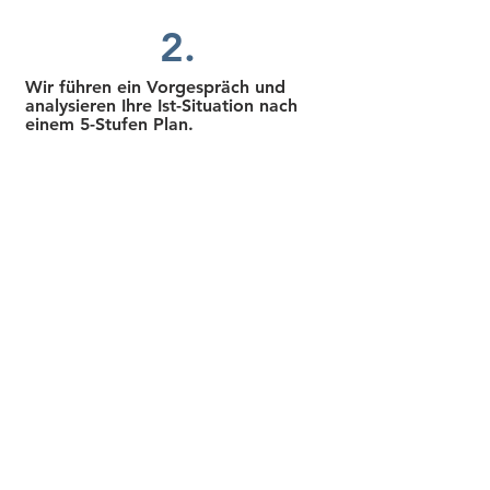
2.
Wir führen ein Vorgespräch und
analysieren Ihre Ist-Situation nach
einem 5-Stufen Plan.
Zum vereinbarten Termin besprechen wir Ihre Ist-
Situation und welche Ziele Sie erreichen wollen.
Dabei gehen wir strukturiert vor, um die
bestmögliche Vorgehensweise für Sie zu
erarbeiten. Sie erhalten konkrete Hinweise,
basierend auf Ihren Voraussetzungen, um Ihre
Ziele erreichen zu können.
Dieses kostenlose Gespräch hilft Ihnen
transparent und ohne Druck bei Ihrer
Entscheidungsfindung. Uns ist wichtig
herauszufinden, ob Sie in der Lage sind,
erfolgreich Ihre Ziele zu erreichen und welcher
Weg für Sie am besten geeignet ist.
3.