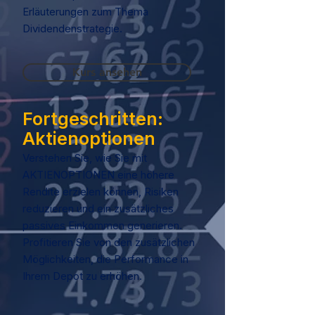
Erläuterungen zum Thema
Dividendenstrategie.
Kurs ansehen
Fortgeschritten:
Aktienoptionen
Verstehen Sie, wie Sie mit
AKTIENOPTIONEN eine höhere
Rendite erzielen können, Risiken
reduzieren und ein zusätzliches
passives Einkommen generieren.
Profitieren Sie von den zusätzlichen
Möglichkeiten, die Performance in
Ihrem Depot zu erhöhen.