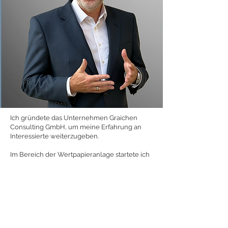
Ich gründete das Unternehmen Graichen
Consulting GmbH, um meine Erfahrung an
Interessierte weiterzugeben.
Im Bereich der Wertpapieranlage startete ich
wie die meisten Privatanleger mit Aktien und
investierte in meine Ausbildung im Bereich
alternative Vermögensanlage. Heute kann ich
von diesem Wissen profitieren und
erfolgreich und eigenverantwortlich in
unterschiedlichen Märkten handeln. Ich habe
festgestellt, dass finanzielle Unabhängigkeit
nicht so sehr vom Geld abhängt, sondern vor