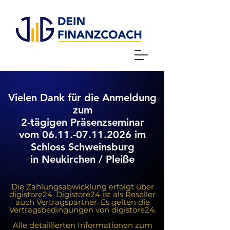
Vielen Dank für die Anmeldung
zum
2-tägigen Präsenzseminar
vom 06.11.-07.11.2026 im
Schloss Schweinsburg
in Neukirchen / Pleiße
Die Zahlungsabwicklung erfolgt über
digistore24. Digistore24 ist als Reseller
auch Vertragspartner. Es gelten die
Vertragsbedingungen von digistore24.
Alle detaillierten Informationen zum