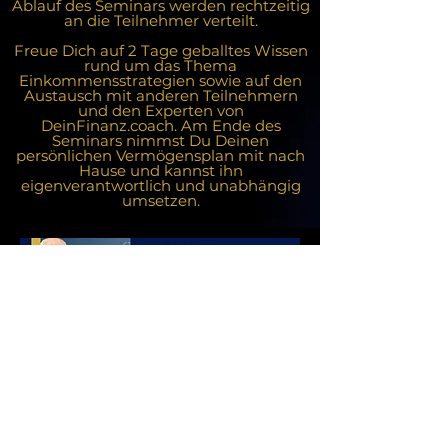
Ablauf des Seminars werden rechtzeitig
an die Teilnehmer verteilt.
Freue Dich auf 2 Tage geballtes Wissen
rund um das Thema
Einkommensstrategien sowie auf den
Austausch mit anderen Teilnehmern
und den Experten von
DeinFinanz.coach. Am Ende des
Seminars nimmst Du Deinen
persönlichen Vermögensplan mit nach
Hause und kannst ihn
eigenverantwortlich und unabhängig
umsetzen.
© 2026 Graichen Consulting GmbH